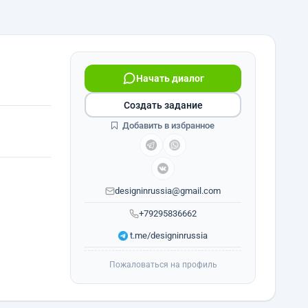
Начать диалог
Создать задание
Добавить в избранное
designinrussia@gmail.com
+79295836662
t.me/designinrussia
Пожаловаться на профиль