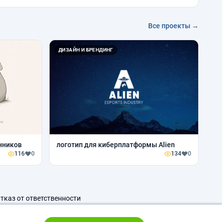
Все проекты →
ДИЗАЙН И БРЕНДИНГ
нников
логотип для киберплатформы Alien
116
0
134
0
тказ от ответственности