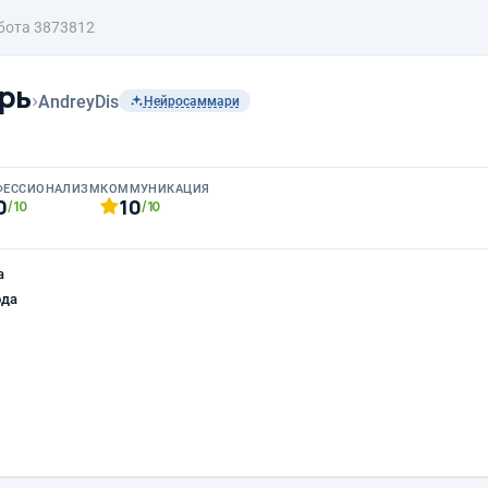
бота 3873812
рь
›
AndreyDis
Нейросаммари
ФЕССИОНАЛИЗМ
КОММУНИКАЦИЯ
0
10
/10
/10
а
ода