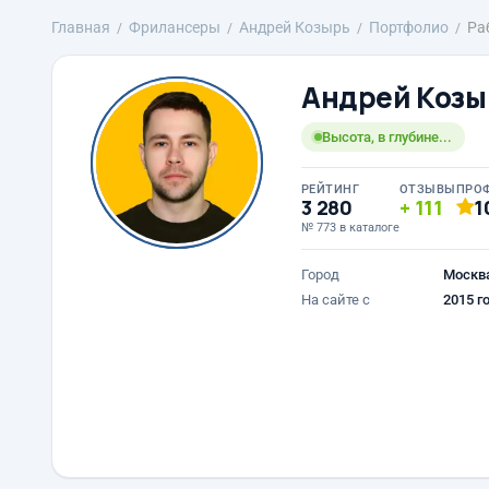
Главная
Фрилансеры
Андрей Козырь
Портфолио
Ра
Андрей Козы
Высота, в глубине...
РЕЙТИНГ
ОТЗЫВЫ
ПРО
3 280
111
1
№ 773 в каталоге
Город
Москв
На сайте с
2015 г