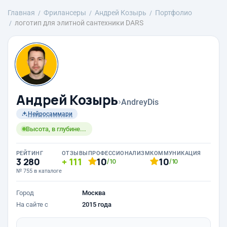
Главная
Фрилансеры
Андрей Козырь
Портфолио
логотип для элитной сантехники DARS
Андрей Козырь
›
AndreyDis
Нейросаммари
Высота, в глубине...
РЕЙТИНГ
ОТЗЫВЫ
ПРОФЕССИОНАЛИЗМ
КОММУНИКАЦИЯ
3 280
111
10
10
/10
/10
№ 755 в каталоге
Город
Москва
На сайте с
2015 года