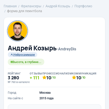
Главная
Фрилансеры
Андрей Козырь
Портфолио
форма для пеинтбола
Андрей Козырь
›
AndreyDis
Нейросаммари
Высота, в глубине...
РЕЙТИНГ
ОТЗЫВЫ
ПРОФЕССИОНАЛИЗМ
КОММУНИКАЦИЯ
3 280
111
10
10
/10
/10
№ 760 в каталоге
Город
Москва
На сайте с
2015 года