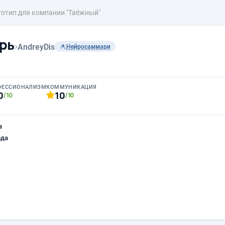
готип для компании "Таёжный"
рь
›
AndreyDis
Нейросаммари
ФЕССИОНАЛИЗМ
КОММУНИКАЦИЯ
0
10
/10
/10
а
ода