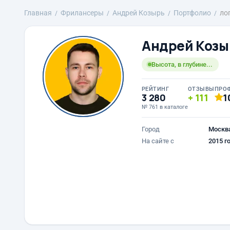
Главная
Фрилансеры
Андрей Козырь
Портфолио
ло
Андрей Козы
Высота, в глубине...
РЕЙТИНГ
ОТЗЫВЫ
ПРО
3 280
111
1
№ 761 в каталоге
Город
Москв
На сайте с
2015 г