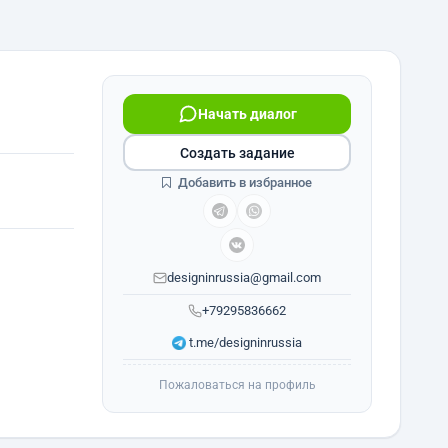
Начать диалог
Создать задание
Добавить в избранное
designinrussia@gmail.com
+79295836662
t.me/designinrussia
Пожаловаться на профиль