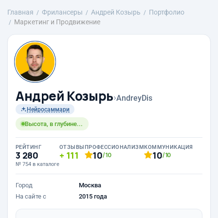
Главная
Фрилансеры
Андрей Козырь
Портфолио
Маркетинг и Продвижение
Андрей Козырь
›
AndreyDis
Нейросаммари
Высота, в глубине...
РЕЙТИНГ
ОТЗЫВЫ
ПРОФЕССИОНАЛИЗМ
КОММУНИКАЦИЯ
3 280
111
10
10
/10
/10
№ 754 в каталоге
Город
Москва
На сайте с
2015 года