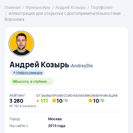
Главная
Фрилансеры
Андрей Козырь
Портфолио
иллюстрация для открытки с достопримечательностями
Воронежа
Андрей Козырь
›
AndreyDis
Нейросаммари
Высота, в глубине...
РЕЙТИНГ
ОТЗЫВЫ
ПРОФЕССИОНАЛИЗМ
КОММУНИКАЦИЯ
3 280
111
10
10
/10
/10
№ 782 в каталоге
Город
Москва
На сайте с
2015 года