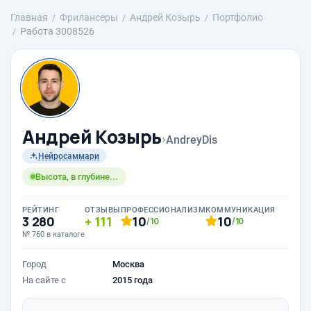
Главная
Фрилансеры
Андрей Козырь
Портфолио
Работа 3008526
Андрей Козырь
›
AndreyDis
Нейросаммари
Высота, в глубине...
РЕЙТИНГ
ОТЗЫВЫ
ПРОФЕССИОНАЛИЗМ
КОММУНИКАЦИЯ
3 280
111
10
10
/10
/10
№ 760 в каталоге
Город
Москва
На сайте с
2015 года