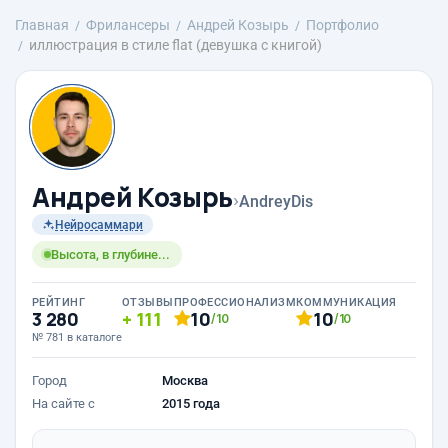
Главная
Фрилансеры
Андрей Козырь
Портфолио
иллюстрация в стиле flat (девушка с книгой)
Андрей Козырь
›
AndreyDis
Нейросаммари
Высота, в глубине...
РЕЙТИНГ
ОТЗЫВЫ
ПРОФЕССИОНАЛИЗМ
КОММУНИКАЦИЯ
3 280
111
10
10
/10
/10
№ 781 в каталоге
Город
Москва
На сайте с
2015 года