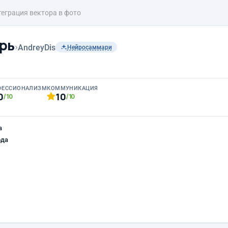
теграция вектора в фото
рь
›
AndreyDis
Нейросаммари
ФЕССИОНАЛИЗМ
КОММУНИКАЦИЯ
0
10
/10
/10
а
ода