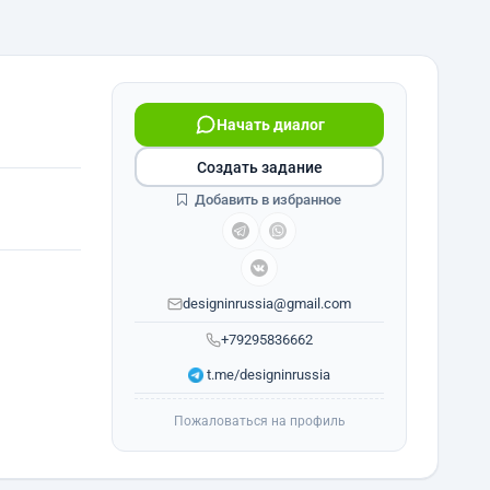
Начать диалог
Создать задание
Добавить в избранное
designinrussia@gmail.com
+79295836662
t.me/designinrussia
Пожаловаться на профиль