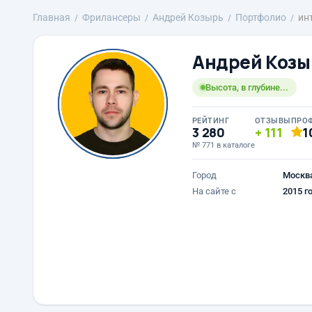
Главная
Фрилансеры
Андрей Козырь
Портфолио
ин
Андрей Козы
Высота, в глубине...
РЕЙТИНГ
ОТЗЫВЫ
ПРО
3 280
111
1
№ 771 в каталоге
Город
Москв
На сайте с
2015 г