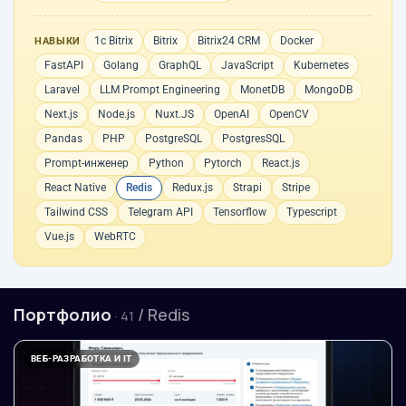
1с Bitrix
Bitrix
Bitrix24 CRM
Docker
НАВЫКИ
FastAPI
Golang
GraphQL
JavaScript
Kubernetes
Laravel
LLM Prompt Engineering
MonetDB
MongoDB
Next.js
Node.js
Nuxt.JS
OpenAI
OpenCV
Pandas
PHP
PostgreSQL
PostgresSQL
Prompt-инженер
Python
Pytorch
React.js
React Native
Redis
Redux.js
Strapi
Stripe
Tailwind CSS
Telegram API
Tensorflow
Typescript
Vue.js
WebRTC
Портфолио
/ Redis
· 41
ВЕБ-РАЗРАБОТКА И IT