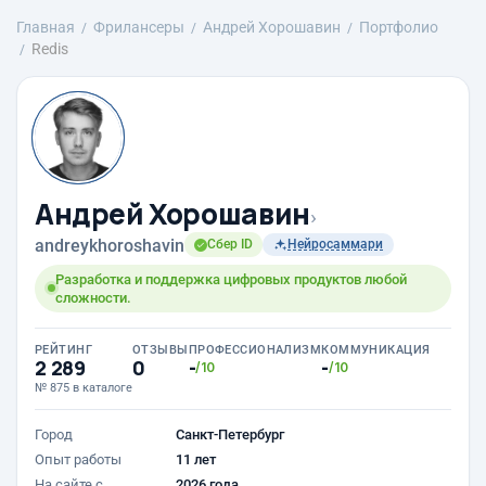
Главная
Фрилансеры
Андрей Хорошавин
Портфолио
Redis
Андрей Хорошавин
›
andreykhoroshavin
Сбер ID
Нейросаммари
Разработка и поддержка цифровых продуктов любой
сложности.
РЕЙТИНГ
ОТЗЫВЫ
ПРОФЕССИОНАЛИЗМ
КОММУНИКАЦИЯ
2 289
0
-
-
/10
/10
№ 875 в каталоге
Город
Санкт-Петербург
Опыт работы
11 лет
На сайте с
2026 года