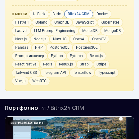
1с Bitrix
Bitrix
Bitrix24 CRM
Docker
НАВЫКИ
FastAPI
Golang
GraphQL
JavaScript
Kubernetes
Laravel
LLM Prompt Engineering
MonetDB
MongoDB
Next.js
Node.js
Nuxt.JS
OpenAI
OpenCV
Pandas
PHP
PostgreSQL
PostgresSQL
Prompt-инженер
Python
Pytorch
React.js
React Native
Redis
Redux.js
Strapi
Stripe
Tailwind CSS
Telegram API
Tensorflow
Typescript
Vue.js
WebRTC
Портфолио
/ Bitrix24 CRM
· 41
ВЕБ-РАЗРАБОТКА И IT