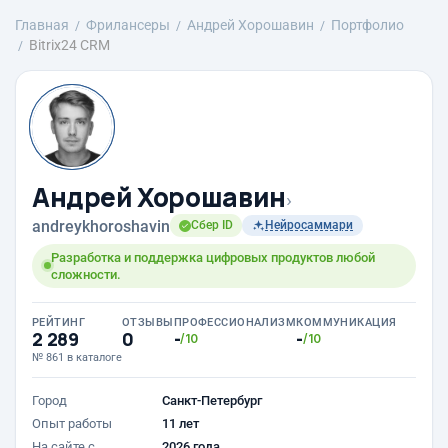
Главная
Фрилансеры
Андрей Хорошавин
Портфолио
Bitrix24 CRM
Андрей Хорошавин
›
andreykhoroshavin
Сбер ID
Нейросаммари
Разработка и поддержка цифровых продуктов любой
сложности.
РЕЙТИНГ
ОТЗЫВЫ
ПРОФЕССИОНАЛИЗМ
КОММУНИКАЦИЯ
2 289
0
-
-
/10
/10
№ 861 в каталоге
Город
Санкт-Петербург
Опыт работы
11 лет
На сайте с
2026 года