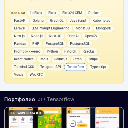
1с Bitrix
Bitrix
Bitrix24 CRM
Docker
НАВЫКИ
FastAPI
Golang
GraphQL
JavaScript
Kubernetes
Laravel
LLM Prompt Engineering
MonetDB
MongoDB
Next.js
Node.js
Nuxt.JS
OpenAI
OpenCV
Pandas
PHP
PostgreSQL
PostgresSQL
Prompt-инженер
Python
Pytorch
React.js
React Native
Redis
Redux.js
Strapi
Stripe
Tailwind CSS
Telegram API
Tensorflow
Typescript
Vue.js
WebRTC
Портфолио
/ Tensorflow
· 41
ВЕБ-РАЗРАБОТКА И IT