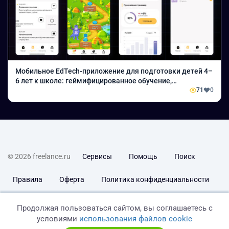
Мобильное EdTech-приложение для подготовки детей 4–
6 лет к школе: геймифицированное обучение,
персонализированные сценарии и AI-контроль внимания
71
0
© 2026 freelance.ru
Сервисы
Помощь
Поиск
Правила
Оферта
Политика конфиденциальности
Дисклеймер о ЗоЗПП
Отказ от ответственности
Продолжая пользоваться сайтом, вы соглашаетесь с
условиями
использования файлов cookie