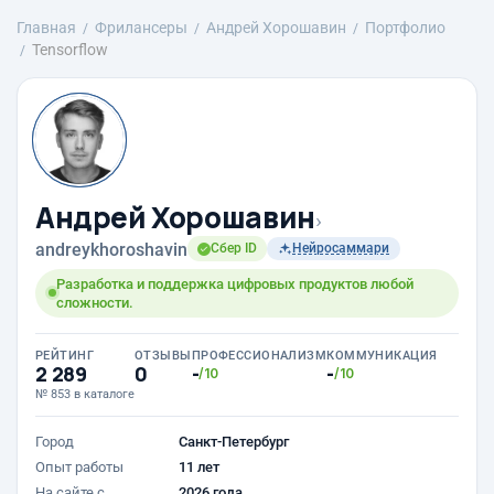
Главная
Фрилансеры
Андрей Хорошавин
Портфолио
Tensorflow
Андрей Хорошавин
›
andreykhoroshavin
Сбер ID
Нейросаммари
Разработка и поддержка цифровых продуктов любой
сложности.
РЕЙТИНГ
ОТЗЫВЫ
ПРОФЕССИОНАЛИЗМ
КОММУНИКАЦИЯ
2 289
0
-
-
/10
/10
№ 853 в каталоге
Город
Санкт-Петербург
Опыт работы
11 лет
На сайте с
2026 года