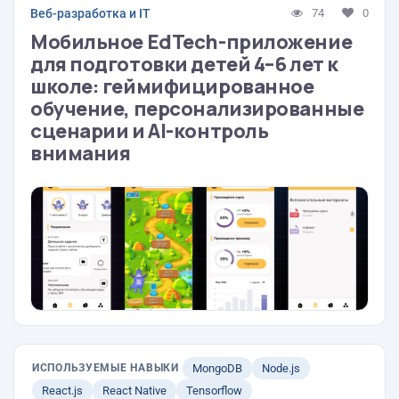
Веб-разработка и IT
74
0
Мобильное EdTech-приложение
для подготовки детей 4–6 лет к
школе: геймифицированное
обучение, персонализированные
сценарии и AI-контроль
внимания
ИСПОЛЬЗУЕМЫЕ НАВЫКИ
MongoDB
Node.js
React.js
React Native
Tensorflow