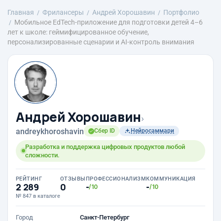
Главная
Фрилансеры
Андрей Хорошавин
Портфолио
Мобильное EdTech-приложение для подготовки детей 4–6
лет к школе: геймифицированное обучение,
персонализированные сценарии и AI-контроль внимания
Андрей Хорошавин
›
andreykhoroshavin
Сбер ID
Нейросаммари
Разработка и поддержка цифровых продуктов любой
сложности.
РЕЙТИНГ
ОТЗЫВЫ
ПРОФЕССИОНАЛИЗМ
КОММУНИКАЦИЯ
2 289
0
-
-
/10
/10
№ 847 в каталоге
Город
Санкт-Петербург