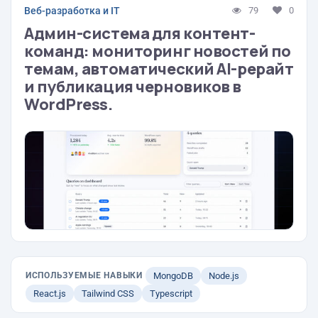
Веб-разработка и IT
79
0
Админ-система для контент-
команд: мониторинг новостей по
темам, автоматический AI-рерайт
и публикация черновиков в
WordPress.
ИСПОЛЬЗУЕМЫЕ НАВЫКИ
MongoDB
Node.js
React.js
Tailwind CSS
Typescript