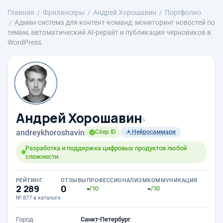
Главная
Фрилансеры
Андрей Хорошавин
Портфолио
Админ-система для контент-команд: мониторинг новостей по
темам, автоматический AI-рерайт и публикация черновиков в
WordPress.
Андрей Хорошавин
›
andreykhoroshavin
Сбер ID
Нейросаммари
Разработка и поддержка цифровых продуктов любой
сложности.
РЕЙТИНГ
ОТЗЫВЫ
ПРОФЕССИОНАЛИЗМ
КОММУНИКАЦИЯ
2 289
0
-
-
/10
/10
№ 877 в каталоге
Город
Санкт-Петербург