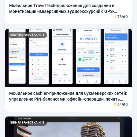
Мобильное TravelTech-приложение для создания и
монетизации иммерсивных аудиоэкскурсий с GPS-
навигацией, интерактивными сценариями и
78
0
встроенными покупками
ВЕБ-РАЗРАБОТКА И IT
Мобильное cashier-приложение для букмекерских сетей:
управление PIN-балансами, офлайн-операции, печать
чеков, отчётность и мультирегиональное
64
0
масштабирование
ВЕБ-РАЗРАБОТКА И IT