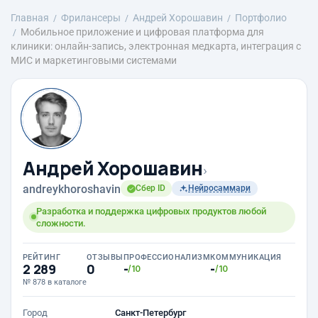
Главная
Фрилансеры
Андрей Хорошавин
Портфолио
Мобильное приложение и цифровая платформа для
клиники: онлайн-запись, электронная медкарта, интеграция с
МИС и маркетинговыми системами
Андрей Хорошавин
›
andreykhoroshavin
Сбер ID
Нейросаммари
Разработка и поддержка цифровых продуктов любой
сложности.
РЕЙТИНГ
ОТЗЫВЫ
ПРОФЕССИОНАЛИЗМ
КОММУНИКАЦИЯ
2 289
0
-
-
/10
/10
№ 878 в каталоге
Город
Санкт-Петербург