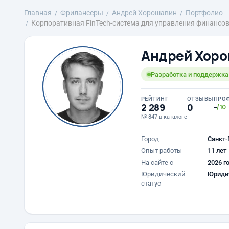
Главная
Фрилансеры
Андрей Хорошавин
Портфолио
Корпоративная FinTech-система для управления финансо
Андрей Хор
Разработка и поддержка
РЕЙТИНГ
ОТЗЫВЫ
ПРО
2 289
0
-
/10
№ 847 в каталоге
Город
Санкт-
Опыт работы
11 лет
На сайте с
2026 г
Юридический
Юриди
статус