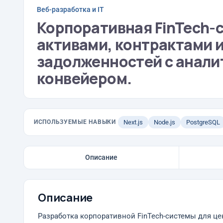
Веб-разработка и IT
Корпоративная FinTech-
активами, контрактами 
задолженностей с анали
конвейером.
ИСПОЛЬЗУЕМЫЕ НАВЫКИ
Next.js
Node.js
PostgreSQL
Описание
Описание
Разработка корпоративной FinTech-системы для ц