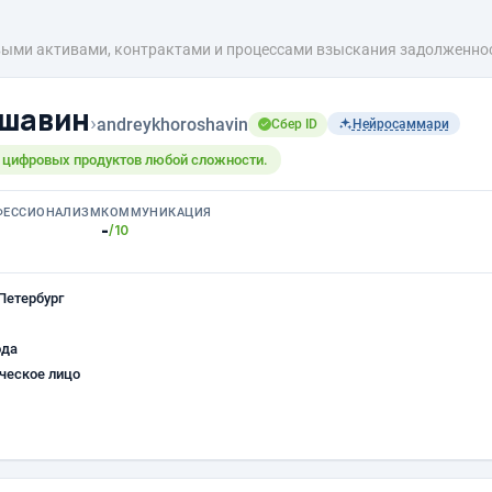
выми активами, контрактами и процессами взыскания задолженност
ошавин
›
andreykhoroshavin
Сбер ID
Нейросаммари
 цифровых продуктов любой сложности.
ФЕССИОНАЛИЗМ
КОММУНИКАЦИЯ
-
/10
Петербург
ода
ческое лицо