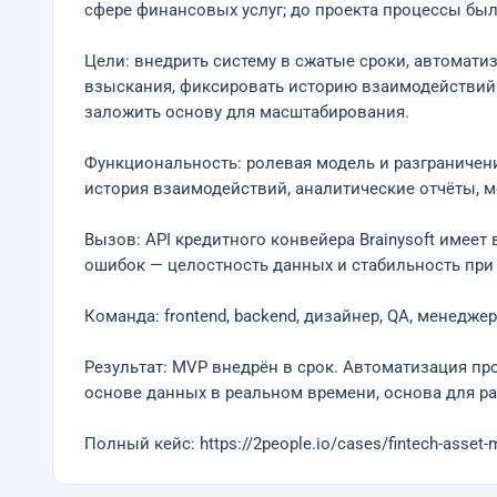
сфере финансовых услуг; до проекта процессы бы
Цели: внедрить систему в сжатые сроки, автомати
взыскания, фиксировать историю взаимодействий с
заложить основу для масштабирования.
Функциональность: ролевая модель и разграничение
история взаимодействий, аналитические отчёты, м
Вызов: API кредитного конвейера Brainysoft имее
ошибок — целостность данных и стабильность при 
Команда: frontend, backend, дизайнер, QA, менеджер/ан
Результат: MVP внедрён в срок. Автоматизация п
основе данных в реальном времени, основа для ра
Полный кейс: https://2people.io/cases/fintech-asse