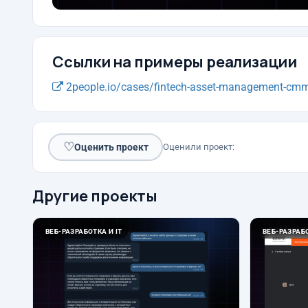
Ссылки на примеры реализации
2people.io/cases/fintech-asset-management-cm
♡
Оценить проект
Оценили проект:
Другие проекты
ВЕБ-РАЗРАБОТКА И IT
ВЕБ-РАЗРАБО