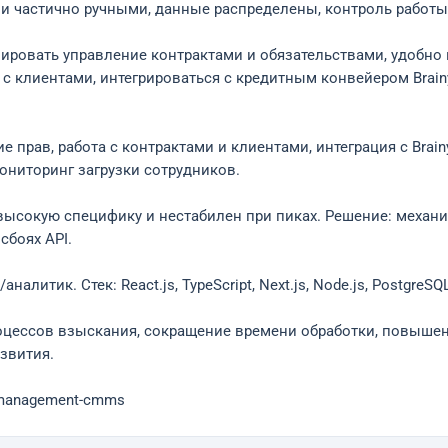
ли частично ручными, данные распределены, контроль работы
зировать управление контрактами и обязательствами, удобно
 клиентами, интегрироваться с кредитным конвейером Brainy
 прав, работа с контрактами и клиентами, интеграция с Brain
ониторинг загрузки сотрудников.
т высокую специфику и нестабилен при пиках. Решение: меха
сбоях API.
алитик. Стек: React.js, TypeScript, Next.js, Node.js, PostgreSQL
роцессов взыскания, сокращение времени обработки, повышен
звития.
t-management-cmms