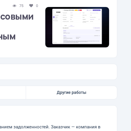
75
0
нсовыми
тным
Другие работы
канием задолженностей. Заказчик — компания в