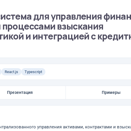
система для управления фина
и процессами взыскания
тикой и интеграцией с креди
React.js
Typescript
Презентация
Примеры
ентрализованного управления активами, контрактами и взыс