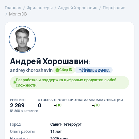
Главная
Фрилансеры
Андрей Хорошавин
Портфолио
MonetDB
Андрей Хорошавин
›
andreykhoroshavin
Сбер ID
Нейросаммари
Разработка и поддержка цифровых продуктов любой
сложности.
РЕЙТИНГ
ОТЗЫВЫ
ПРОФЕССИОНАЛИЗМ
КОММУНИКАЦИЯ
2 289
0
-
-
/10
/10
№ 868 в каталоге
Город
Санкт-Петербург
Опыт работы
11 лет
На сайте с
2026 года