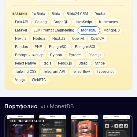
1с Bitrix
Bitrix
Bitrix24 CRM
Docker
НАВЫКИ
FastAPI
Golang
GraphQL
JavaScript
Kubernetes
Laravel
LLM Prompt Engineering
MonetDB
MongoDB
Next.js
Node.js
Nuxt.JS
OpenAI
OpenCV
Pandas
PHP
PostgreSQL
PostgresSQL
Prompt-инженер
Python
Pytorch
React.js
React Native
Redis
Redux.js
Strapi
Stripe
Tailwind CSS
Telegram API
Tensorflow
Typescript
Vue.js
WebRTC
Портфолио
/ MonetDB
· 41
ВЕБ-РАЗРАБОТКА И IT