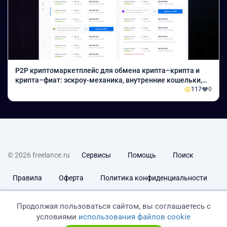
P2P криптомаркетплейс для обмена крипта–крипта и
крипта–фиат: эскроу-механика, внутренние кошельки,
KYC, рейтинги, умный поиск и масштабируемая
117
0
микросервисная архитектура
© 2026 freelance.ru
Сервисы
Помощь
Поиск
Правила
Оферта
Политика конфиденциальности
Дисклеймер о ЗоЗПП
Отказ от ответственности
Продолжая пользоваться сайтом, вы соглашаетесь с
условиями
использования файлов cookie