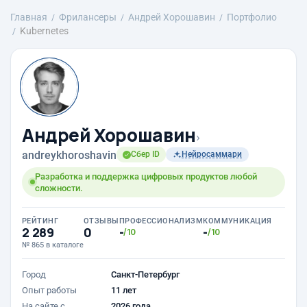
Главная
Фрилансеры
Андрей Хорошавин
Портфолио
Kubernetes
Андрей Хорошавин
›
andreykhoroshavin
Сбер ID
Нейросаммари
Разработка и поддержка цифровых продуктов любой
сложности.
РЕЙТИНГ
ОТЗЫВЫ
ПРОФЕССИОНАЛИЗМ
КОММУНИКАЦИЯ
2 289
0
-
-
/10
/10
№ 865 в каталоге
Город
Санкт-Петербург
Опыт работы
11 лет
На сайте с
2026 года