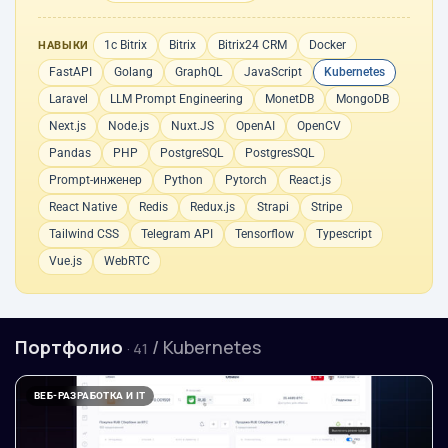
1с Bitrix
Bitrix
Bitrix24 CRM
Docker
НАВЫКИ
FastAPI
Golang
GraphQL
JavaScript
Kubernetes
Laravel
LLM Prompt Engineering
MonetDB
MongoDB
Next.js
Node.js
Nuxt.JS
OpenAI
OpenCV
Pandas
PHP
PostgreSQL
PostgresSQL
Prompt-инженер
Python
Pytorch
React.js
React Native
Redis
Redux.js
Strapi
Stripe
Tailwind CSS
Telegram API
Tensorflow
Typescript
Vue.js
WebRTC
Портфолио
/ Kubernetes
· 41
ВЕБ-РАЗРАБОТКА И IT