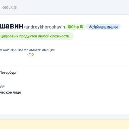
Redux.js
ошавин
›
andreykhoroshavin
Сбер ID
Нейросаммари
 цифровых продуктов любой сложности.
ФЕССИОНАЛИЗМ
КОММУНИКАЦИЯ
-
/10
Петербург
ода
ческое лицо