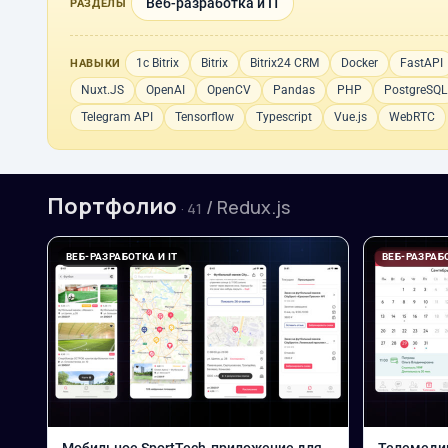
Веб-разработка и IT
РАЗДЕЛЫ
1с Bitrix
Bitrix
Bitrix24 CRM
Docker
FastAPI
НАВЫКИ
Nuxt.JS
OpenAI
OpenCV
Pandas
PHP
PostgreSQL
Telegram API
Tensorflow
Typescript
Vue.js
WebRTC
Портфолио
/ Redux.js
· 41
ВЕБ-РАЗРАБОТКА И IT
ВЕБ-РАЗРАБО