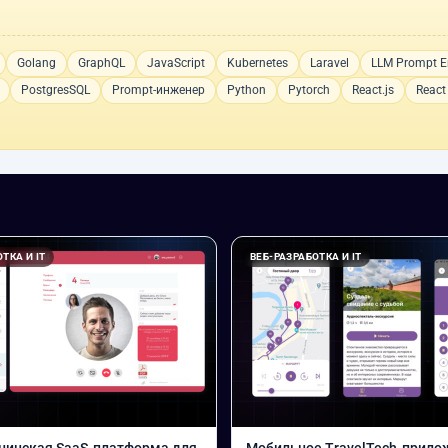
Golang
GraphQL
JavaScript
Kubernetes
Laravel
LLM Prompt E
PostgresSQL
Prompt-инженер
Python
Pytorch
React.js
React
ТКА И IT
ВЕБ-РАЗРАБОТКА И IT