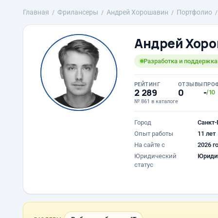
Главная
Фрилансеры
Андрей Хорошавин
Портфолио
Андрей Хор
Разработка и поддержка
РЕЙТИНГ
ОТЗЫВЫ
ПРО
2 289
0
-
/10
№ 861 в каталоге
Город
Санкт-
Опыт работы
11 лет
На сайте с
2026 г
Юридический
Юриди
статус