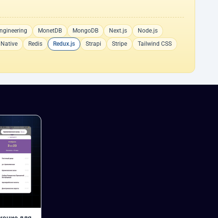
ngineering
MonetDB
MongoDB
Next.js
Node.js
 Native
Redis
Redux.js
Strapi
Stripe
Tailwind CSS