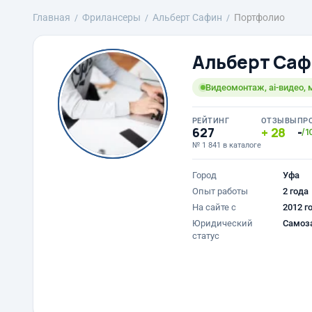
Главная
Фрилансеры
Альберт Сафин
Портфолио
Альберт Са
Видеомонтаж, ai-видео,
РЕЙТИНГ
ОТЗЫВЫ
ПР
627
28
-
/1
№ 1 841 в каталоге
Город
Уфа
Опыт работы
2 года
На сайте с
2012 г
Юридический
Самоз
статус