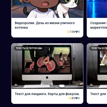
Видеоролик. День из жизни уличного
Создание 
котенка
маркетпле
136
0
генерация
ТЕКСТЫ И ПЕРЕВОДЫ
ТЕКСТЫ И П
Текст для лэндинга. Карты для фокусов.
Текст для
83
0