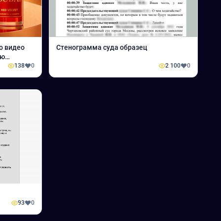
о видео
Стенограмма суда образец
ью
138
0
2 100
0
93
0