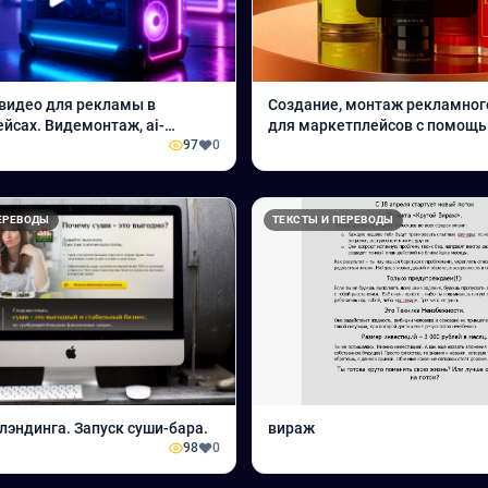
видео для рекламы в
Создание, монтаж рекламног
йсах. Видемонтаж, ai-
для маркетплейсов с помощ
97
0
нейросетей
ЕРЕВОДЫ
ТЕКСТЫ И ПЕРЕВОДЫ
 лэндинга. Запуск суши-бара.
вираж
98
0