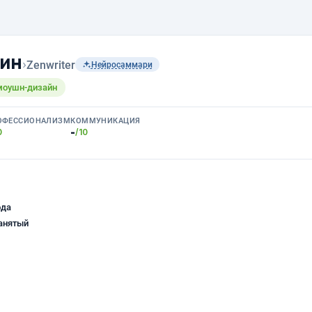
фин
›
Zenwriter
Нейросаммари
 моушн-дизайн
ОФЕССИОНАЛИЗМ
КОММУНИКАЦИЯ
-
0
/10
ода
анятый