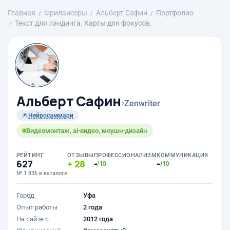
Главная
Фрилансеры
Альберт Сафин
Портфолио
Текст для лэндинга. Карты для фокусов.
Альберт Сафин
›
Zenwriter
Нейросаммари
Видеомонтаж, ai-видео, моушн-дизайн
РЕЙТИНГ
ОТЗЫВЫ
ПРОФЕССИОНАЛИЗМ
КОММУНИКАЦИЯ
627
28
-
-
/10
/10
№ 1 836 в каталоге
Город
Уфа
Опыт работы
2 года
На сайте с
2012 года