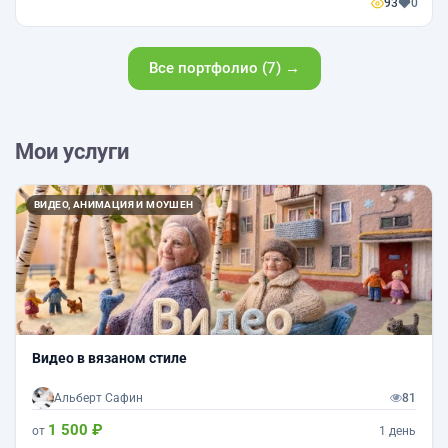
93
0
Все портфолио (7) →
Мои услуги
ВИДЕО, АНИМАЦИЯ И МОУШЕН
Видео в вязаном стиле
Альберт Сафин
81
1 500 ₽
от
1 день