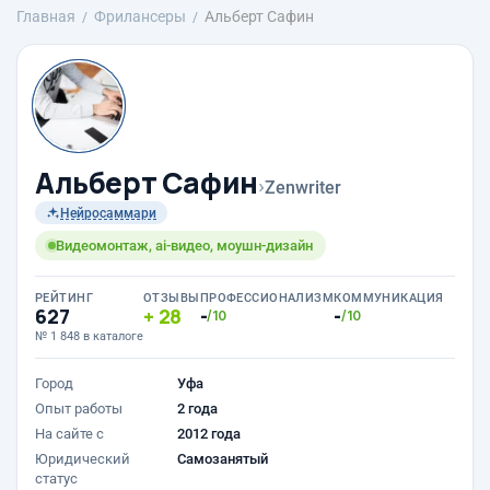
Главная
Фрилансеры
Альберт Сафин
Альберт Сафин
›
Zenwriter
Нейросаммари
Видеомонтаж, ai-видео, моушн-дизайн
РЕЙТИНГ
ОТЗЫВЫ
ПРОФЕССИОНАЛИЗМ
КОММУНИКАЦИЯ
627
28
-
-
/10
/10
№ 1 848 в каталоге
Город
Уфа
Опыт работы
2 года
На сайте с
2012 года
Юридический
Самозанятый
статус