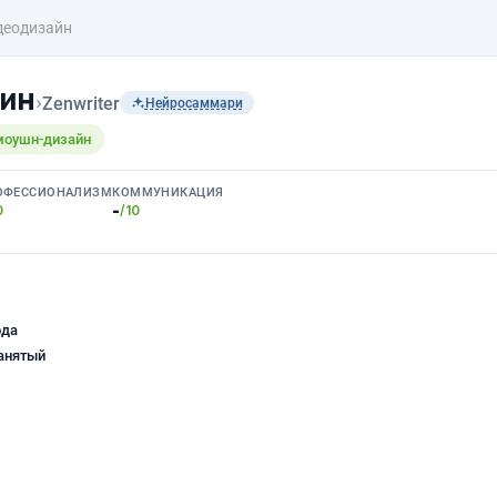
деодизайн
фин
›
Zenwriter
Нейросаммари
 моушн-дизайн
ОФЕССИОНАЛИЗМ
КОММУНИКАЦИЯ
-
0
/10
ода
анятый