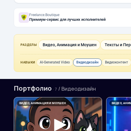
Freelance.Boutique
Премиум-сервис для лучших исполнителей
Видео, Анимация и Моушен
Тексты и Пе
РАЗДЕЛЫ
AI-Generated Video
Видеодизайн
Видеоконтент
НАВЫКИ
Портфолио
/ Видеодизайн
· 7
ВИДЕО, АНИМАЦИЯ И МОУШЕН
ВИДЕО, АН