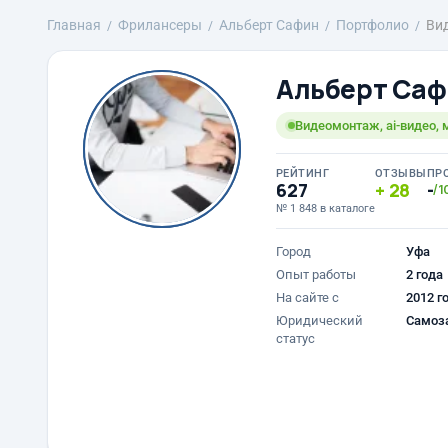
Главная
Фрилансеры
Альберт Сафин
Портфолио
Ви
Альберт Са
Видеомонтаж, ai-видео,
РЕЙТИНГ
ОТЗЫВЫ
ПР
627
28
-
/1
№ 1 848 в каталоге
Город
Уфа
Опыт работы
2 года
На сайте с
2012 г
Юридический
Самоз
статус