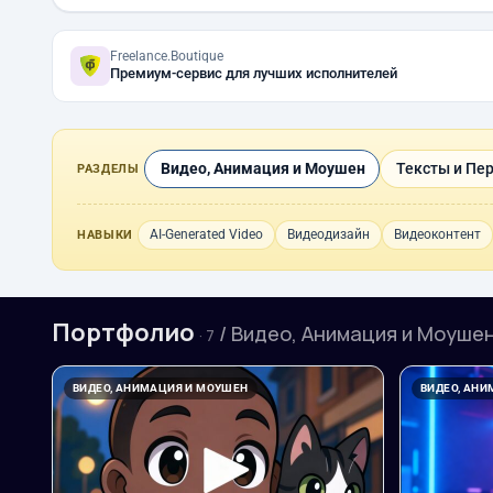
Freelance.Boutique
Премиум-сервис для лучших исполнителей
Видео, Анимация и Моушен
Тексты и Пе
РАЗДЕЛЫ
AI-Generated Video
Видеодизайн
Видеоконтент
НАВЫКИ
Портфолио
/ Видео, Анимация и Моуше
· 7
ВИДЕО, АНИМАЦИЯ И МОУШЕН
ВИДЕО, АН