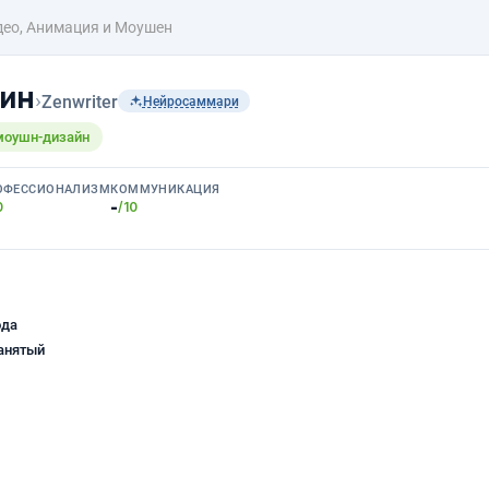
део, Анимация и Моушен
фин
›
Zenwriter
Нейросаммари
 моушн-дизайн
ОФЕССИОНАЛИЗМ
КОММУНИКАЦИЯ
-
0
/10
ода
анятый