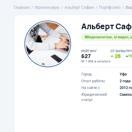
Главная
Фрилансеры
Альберт Сафин
Портфолио
Ви
Альберт Са
Видеомонтаж, ai-видео,
РЕЙТИНГ
ОТЗЫВЫ
ПР
627
28
-
/1
№ 1 846 в каталоге
Город
Уфа
Опыт работы
2 года
На сайте с
2012 г
Юридический
Самоз
статус