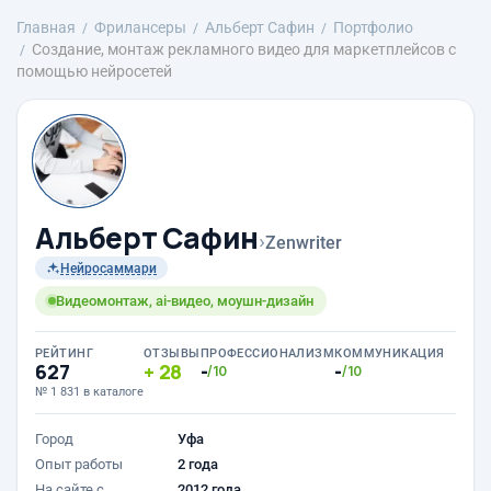
Главная
Фрилансеры
Альберт Сафин
Портфолио
Создание, монтаж рекламного видео для маркетплейсов с
помощью нейросетей
Альберт Сафин
›
Zenwriter
Нейросаммари
Видеомонтаж, ai-видео, моушн-дизайн
РЕЙТИНГ
ОТЗЫВЫ
ПРОФЕССИОНАЛИЗМ
КОММУНИКАЦИЯ
627
28
-
-
/10
/10
№ 1 831 в каталоге
Город
Уфа
Опыт работы
2 года
На сайте с
2012 года