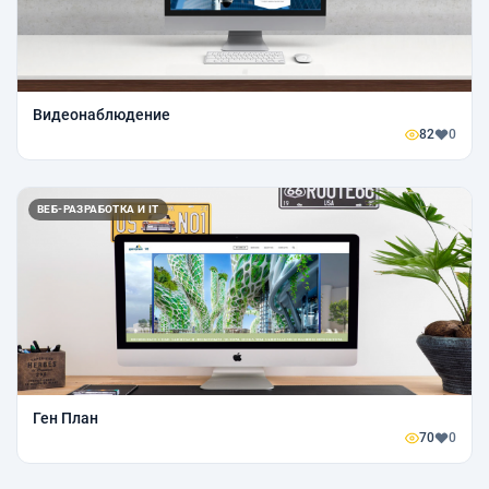
Видеонаблюдение
82
0
ВЕБ-РАЗРАБОТКА И IT
Ген План
70
0