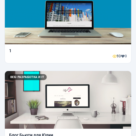
1
93
0
ВЕБ-РАЗРАБОТКА И IT
Блог Бьюти для Юлии