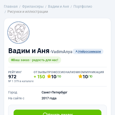
Главная
Фрилансеры
Вадим и Аня
Портфолио
Рисунки и иллюстрации
Вадим и Аня
›
VadimAnya
Нейросаммари
Ваш заказ - радость для нас!
РЕЙТИНГ
ОТЗЫВЫ
ПРОФЕССИОНАЛИЗМ
КОММУНИКАЦИЯ
972
150
10
10
/10
/10
№ 1 379 в каталоге
Город
Санкт-Петербург
На сайте с
2017 года
Начать диалог