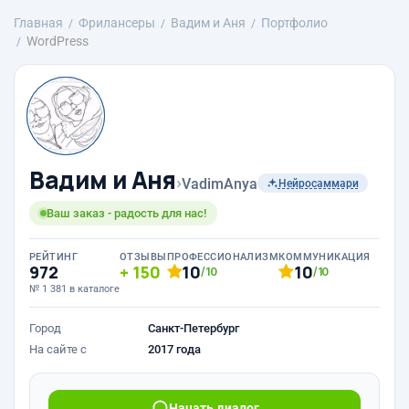
Главная
Фрилансеры
Вадим и Аня
Портфолио
WordPress
Вадим и Аня
›
VadimAnya
Нейросаммари
Ваш заказ - радость для нас!
РЕЙТИНГ
ОТЗЫВЫ
ПРОФЕССИОНАЛИЗМ
КОММУНИКАЦИЯ
972
150
10
10
/10
/10
№ 1 381 в каталоге
Город
Санкт-Петербург
На сайте с
2017 года
Начать диалог