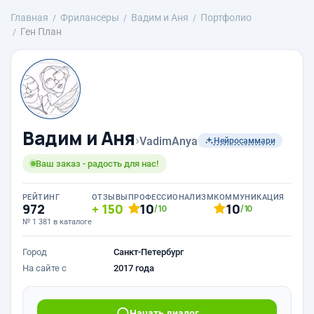
Главная
Фрилансеры
Вадим и Аня
Портфолио
Ген План
Вадим и Аня
›
VadimAnya
Нейросаммари
Ваш заказ - радость для нас!
РЕЙТИНГ
ОТЗЫВЫ
ПРОФЕССИОНАЛИЗМ
КОММУНИКАЦИЯ
972
150
10
10
/10
/10
№ 1 381 в каталоге
Город
Санкт-Петербург
На сайте с
2017 года
Начать диалог