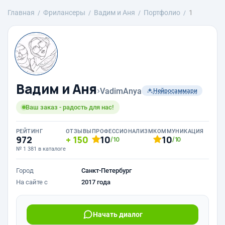
Главная
Фрилансеры
Вадим и Аня
Портфолио
1
Вадим и Аня
›
VadimAnya
Нейросаммари
Ваш заказ - радость для нас!
РЕЙТИНГ
ОТЗЫВЫ
ПРОФЕССИОНАЛИЗМ
КОММУНИКАЦИЯ
972
150
10
10
/10
/10
№ 1 381 в каталоге
Город
Санкт-Петербург
На сайте с
2017 года
Начать диалог