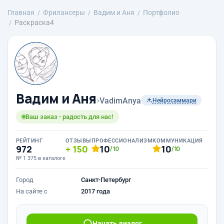
Главная
Фрилансеры
Вадим и Аня
Портфолио
Раскраска4
Вадим и Аня
›
VadimAnya
Нейросаммари
Ваш заказ - радость для нас!
РЕЙТИНГ
ОТЗЫВЫ
ПРОФЕССИОНАЛИЗМ
КОММУНИКАЦИЯ
972
150
10
10
/10
/10
№ 1 375 в каталоге
Город
Санкт-Петербург
На сайте с
2017 года
Начать диалог