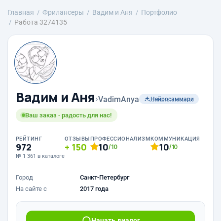
Главная
Фрилансеры
Вадим и Аня
Портфолио
Работа 3274135
Вадим и Аня
›
VadimAnya
Нейросаммари
Ваш заказ - радость для нас!
РЕЙТИНГ
ОТЗЫВЫ
ПРОФЕССИОНАЛИЗМ
КОММУНИКАЦИЯ
972
150
10
10
/10
/10
№ 1 361 в каталоге
Город
Санкт-Петербург
На сайте с
2017 года
Начать диалог