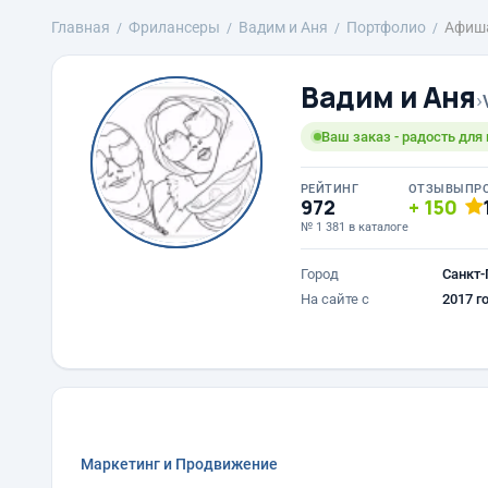
Главная
Фрилансеры
Вадим и Аня
Портфолио
Афиш
Вадим и Аня
›
Ваш заказ - радость для 
РЕЙТИНГ
ОТЗЫВЫ
ПР
972
150
№ 1 381 в каталоге
Город
Санкт-
На сайте с
2017 г
Маркетинг и Продвижение