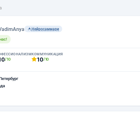
а
VadimAnya
Нейросаммари
нас!
ОФЕССИОНАЛИЗМ
КОММУНИКАЦИЯ
10
10
/10
/10
Петербург
ода