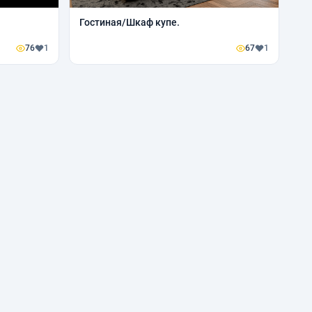
Гостиная/Шкаф купе.
76
1
67
1