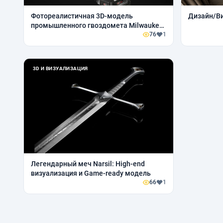
Фотореалистичная 3D-модель
Дизайн/Ви
промышленного гвоздомета Milwaukee
M18 FUEL. Личный проект для
76
1
Портфолио
3D И ВИЗУАЛИЗАЦИЯ
Легендарный меч Narsil: High-end
визуализация и Game-ready модель
66
1