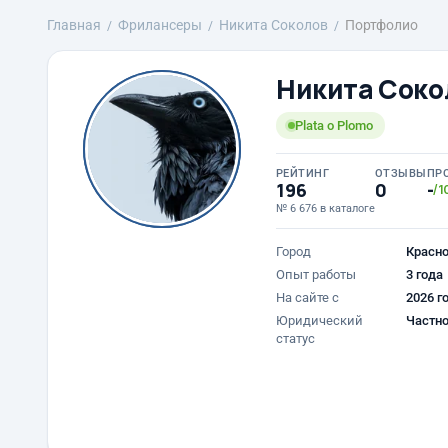
Главная
Фрилансеры
Никита Соколов
Портфолио
Никита Соко
Plata o Plomo
РЕЙТИНГ
ОТЗЫВЫ
ПР
196
0
-
/1
№ 6 676 в каталоге
Город
Красн
Опыт работы
3 года
На сайте с
2026 г
Юридический
Частно
статус