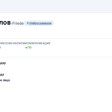
лов
›
Friede
Нейросаммари
ОФЕССИОНАЛИЗМ
КОММУНИКАЦИЯ
-
0
/10
одар
ода
е лицо