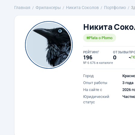
Главная
Фрилансеры
Никита Соколов
Портфолио
3
Никита Соко
Plata o Plomo
РЕЙТИНГ
ОТЗЫВЫ
ПР
196
0
-
/1
№ 6 676 в каталоге
Город
Красн
Опыт работы
3 года
На сайте с
2026 г
Юридический
Частно
статус