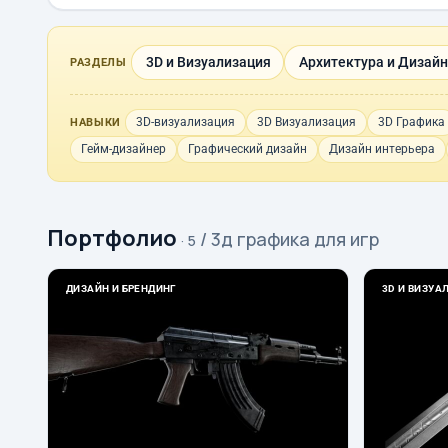
3D и Визуализация
Архитектура и Дизайн
РАЗДЕЛЫ
3D-визуализация
3D Визуализация
3D Графика
НАВЫКИ
Гейм-дизайнер
Графический дизайн
Дизайн интерьера
Портфолио
/ 3д графика для игр
· 5
ДИЗАЙН И БРЕНДИНГ
3D И ВИЗУА