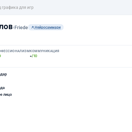
д графика для игр
лов
›
Friede
Нейросаммари
ОФЕССИОНАЛИЗМ
КОММУНИКАЦИЯ
-
0
/10
одар
ода
е лицо