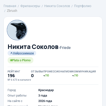
Главная
Фрилансеры
Никита Соколов
Портфолио
Zbrush
Никита Соколов
›
Friede
Нейросаммари
Plata o Plomo
РЕЙТИНГ
ОТЗЫВЫ
ПРОФЕССИОНАЛИЗМ
КОММУНИКАЦИЯ
196
0
-
-
/10
/10
№ 6 673 в каталоге
Город
Краснодар
Опыт работы
3 года
На сайте с
2026 года