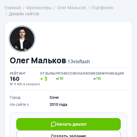
Главная
Фрилансеры
Олег Мальков
Портфолио
Дизайн сайтов
Олег Мальков
›
13visflash
РЕЙТИНГ
ОТЗЫВЫ
ПРОФЕССИОНАЛИЗМ
КОММУНИКАЦИЯ
160
3
-
-
/10
/10
№ 9 400 в каталоге
Город
Сочи
На сайте с
2010 года
Начать диалог
Создать задание