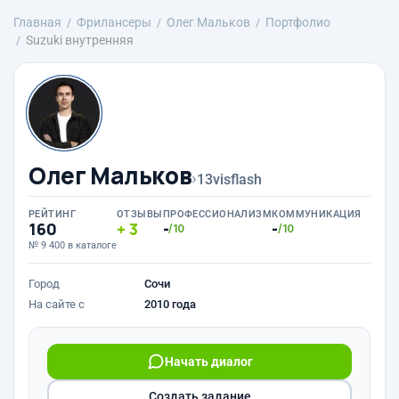
Главная
Фрилансеры
Олег Мальков
Портфолио
Suzuki внутренняя
Олег Мальков
›
13visflash
РЕЙТИНГ
ОТЗЫВЫ
ПРОФЕССИОНАЛИЗМ
КОММУНИКАЦИЯ
160
3
-
-
/10
/10
№ 9 400 в каталоге
Город
Сочи
На сайте с
2010 года
Начать диалог
Создать задание