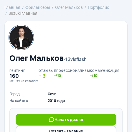
Главная
Фрилансеры
Олег Мальков
Портфолио
Suzuki главная
Олег Мальков
›
13visflash
РЕЙТИНГ
ОТЗЫВЫ
ПРОФЕССИОНАЛИЗМ
КОММУНИКАЦИЯ
160
3
-
-
/10
/10
№ 9 398 в каталоге
Город
Сочи
На сайте с
2010 года
Начать диалог
Создать задание