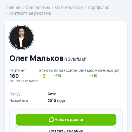
Главная
Фрилансеры
Олег Мальков
Портфолио
Контекстная реклама
Олег Мальков
›
13visflash
РЕЙТИНГ
ОТЗЫВЫ
ПРОФЕССИОНАЛИЗМ
КОММУНИКАЦИЯ
160
3
-
-
/10
/10
№ 9 396 в каталоге
Город
Сочи
На сайте с
2010 года
Начать диалог
Создать задание