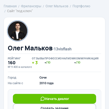
Главная
Фрилансеры
Олег Мальков
Портфолио
Сайт "под ключ"
Олег Мальков
›
13visflash
РЕЙТИНГ
ОТЗЫВЫ
ПРОФЕССИОНАЛИЗМ
КОММУНИКАЦИЯ
160
3
-
-
/10
/10
№ 9 400 в каталоге
Город
Сочи
На сайте с
2010 года
Начать диалог
Создать задание