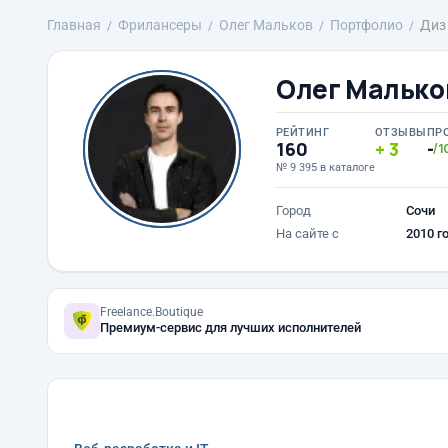
Главная
Фрилансеры
Олег Мальков
Портфолио
Диз
Олег Малько
РЕЙТИНГ
ОТЗЫВЫ
ПР
160
3
-
/1
№ 9 395 в каталоге
Город
Сочи
На сайте с
2010 г
Freelance.Boutique
Премиум-сервис для лучших исполнителей