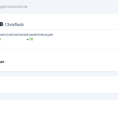
 для психологов
в
›
13visflash
ОФЕССИОНАЛИЗМ
КОММУНИКАЦИЯ
-
0
/10
ода