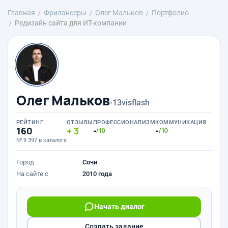
Главная
Фрилансеры
Олег Мальков
Портфолио
Редизайн сайта для ИТ-компании
Олег Мальков
›
13visflash
РЕЙТИНГ
ОТЗЫВЫ
ПРОФЕССИОНАЛИЗМ
КОММУНИКАЦИЯ
160
3
-
-
/10
/10
№ 9 397 в каталоге
Город
Сочи
На сайте с
2010 года
Начать диалог
Создать задание