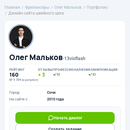
Главная
Фрилансеры
Олег Мальков
Портфолио
Дизайн сайта швейного цеха
Олег Мальков
›
13visflash
РЕЙТИНГ
ОТЗЫВЫ
ПРОФЕССИОНАЛИЗМ
КОММУНИКАЦИЯ
160
3
-
-
/10
/10
№ 9 399 в каталоге
Город
Сочи
На сайте с
2010 года
Начать диалог
Создать задание