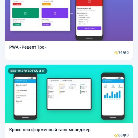
PWA «РецептПро»
76
0
ВЕБ-РАЗРАБОТКА И IT
Кросс-платформенный таск-менеджер
66
0