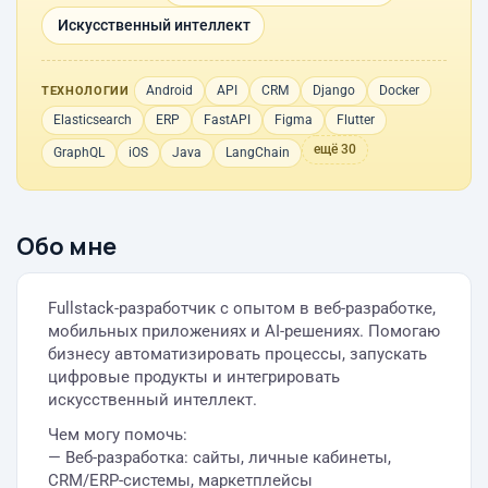
Искусственный интеллект
Android
API
CRM
Django
Docker
ТЕХНОЛОГИИ
Elasticsearch
ERP
FastAPI
Figma
Flutter
ещё 30
GraphQL
iOS
Java
LangChain
Обо мне
Fullstack-разработчик с опытом в веб-разработке,
мобильных приложениях и AI-решениях. Помогаю
бизнесу автоматизировать процессы, запускать
цифровые продукты и интегрировать
искусственный интеллект.
Чем могу помочь:
— Веб-разработка: сайты, личные кабинеты,
CRM/ERP-системы, маркетплейсы