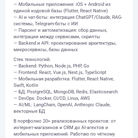
— Мобильные приложения: iOS + Android из
единой кодовой базы (Flutter, React Native)
— AI и чат-боты: интеграция ChatGPT/Claude, RAG-
системы, Telegram-боты с ИИ
— Парсинг и автоматизация: сбор данных,
интеграции между сервисами, скрипты
— Backend и API: проектирование архитектуры,
микросервисы, базы данных
Стек технологий:
— Backend: Python, Node.js, PHP, Go
— Frontend: React, Vue.js, Next.js, TypeScript
— Мобильная разработка: Flutter, React Native,
Swift, Kotlin
— БД: PostgreSQL, MongoDB, Redis, Elasticsearch
— DevOps: Docker, CI/CD, Linux, AWS
— AI/ML: LangChain, OpenAI, Anthropic Claude,
векторные БД
В портфолио 20+ реализованных проектов: от
интернет-магазинов и CRM до AI-агентов и
мобильных приложений. Работаю по чёткому