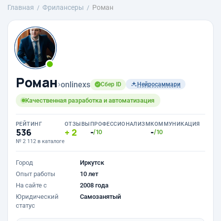
Главная
Фрилансеры
Роман
Роман
›
onlinexs
Сбер ID
Нейросаммари
Качественная разработка и автоматизация
РЕЙТИНГ
ОТЗЫВЫ
ПРОФЕССИОНАЛИЗМ
КОММУНИКАЦИЯ
536
2
-
-
/10
/10
№ 2 112 в каталоге
Город
Иркутск
Опыт работы
10 лет
На сайте с
2008 года
Юридический
Самозанятый
статус