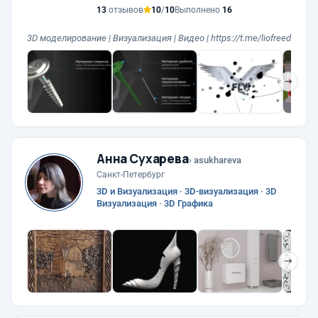
13
отзывов
10
/
10
Выполнено
16
3D моделирование | Визуализация | Видео | https://t.me/liofreed
❯
Анна Сухарева
› asukhareva
Санкт-Петербург
3D и Визуализация · 3D-визуализация · 3D
Визуализация · 3D Графика
❯