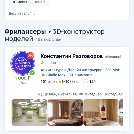
3D-макет
Houdini
Весь каталог →
Фрилансеры
•
3D-конструктор
моделей
· 16 в выборке
Константин Разговоров
› ninesonel
Иваново
Архитектура и Дизайн интерьеров · 3ds Max ·
3D Studio Max · 3D-анимация
1 000 ₽
101
отзыв
9
/
10
Выполнено
124
/ час
3D, Дизайн, Визуализация, Интерьер, Экстерьер
❯