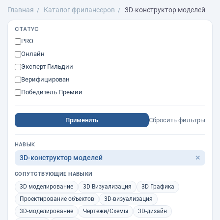
Главная
Каталог фрилансеров
3D-конструктор моделей
СТАТУС
PRO
Онлайн
Эксперт Гильдии
Верифицирован
Победитель Премии
Применить
Сбросить фильтры
НАВЫК
3D-конструктор моделей
✕
СОПУТСТВУЮЩИЕ НАВЫКИ
3D моделирование
3D Визуализация
3D Графика
Проектирование объектов
3D-визуализация
3D-моделирование
Чертежи/Схемы
3D-дизайн