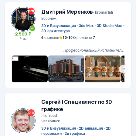
Дмитрий Меренков
› kromartidi
Воронеж
3D и Визуализация · 3ds Max · 3D Studio Max ·
3D-архитектура
2 500 ₽
6
отзывов
10
/
10
Выполнено
7
/ час
Профессиональный исполнитель.
❯
Сергей | Специалист по 3D
графике
› liofreed
Челябинск
3D и Визуализация · 2D анимация · 2D
персонажи · 2д графика