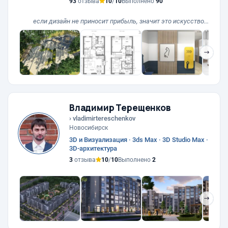
93
отзыва
10
/
10
Выполнено
90
если дизайн не приносит прибыль, значит это искусство...
❯
Владимир Терещенков
› vladimirtereschenkov
Новосибирск
3D и Визуализация · 3ds Max · 3D Studio Max ·
3D-архитектура
3
отзыва
10
/
10
Выполнено
2
❯