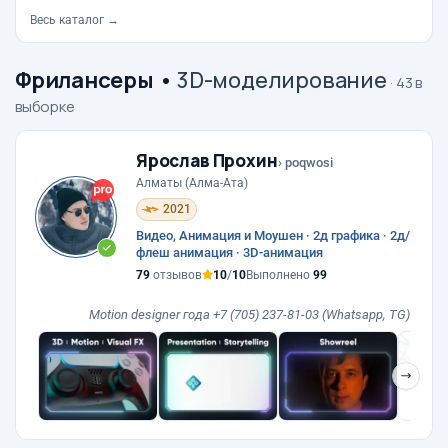
Весь каталог →
Фрилансеры
•
3D-моделирование
· 43 в
выборке
Ярослав Прохин
› poqwosi
Алматы (Алма-Ата)
2021
Видео, Анимация и Моушен · 2д графика · 2д/
флеш анимация · 3D-анимация
79
отзывов
10
/
10
Выполнено
99
Motion designer года +7 (705) 237-81-03 (Whatsapp, TG)
❯