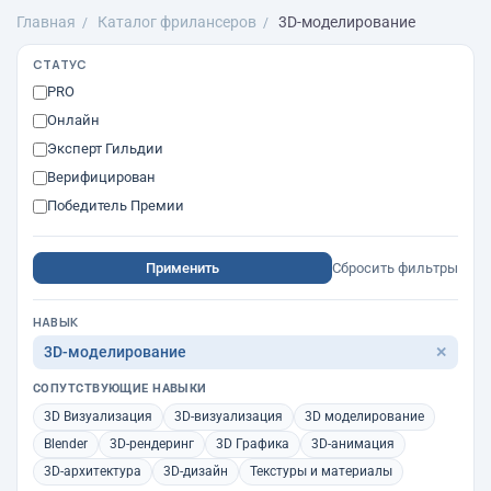
Главная
Каталог фрилансеров
3D-моделирование
СТАТУС
PRO
Онлайн
Эксперт Гильдии
Верифицирован
Победитель Премии
Применить
Сбросить фильтры
НАВЫК
3D-моделирование
✕
СОПУТСТВУЮЩИЕ НАВЫКИ
3D Визуализация
3D-визуализация
3D моделирование
Blender
3D-рендеринг
3D Графика
3D-анимация
3D-архитектура
3D-дизайн
Текстуры и материалы