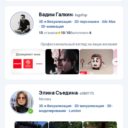
Вадим Галкин
› logofop
3D и Визуализация · 2D персонажи · 3ds Max
· 3D-анимация
15
отзывов
10
/
10
Выполнено
6
Профессиональный взгляд на ваши желания
❯
Элина Съедина
› s080173
Москва
3D и Визуализация · 3D-визуализация · 3D-
моделирование · Lumion