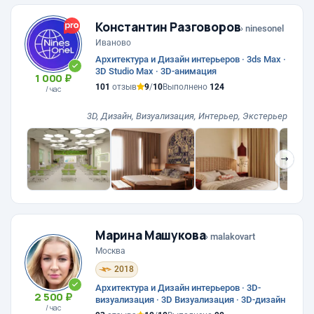
Константин Разговоров
› ninesonel
Иваново
Архитектура и Дизайн интерьеров · 3ds Max ·
3D Studio Max · 3D-анимация
1 000 ₽
101
отзыв
9
/
10
Выполнено
124
/ час
3D, Дизайн, Визуализация, Интерьер, Экстерьер
❯
Марина Машукова
› malakovart
Москва
2018
Архитектура и Дизайн интерьеров · 3D-
2 500 ₽
визуализация · 3D Визуализация · 3D-дизайн
/ час