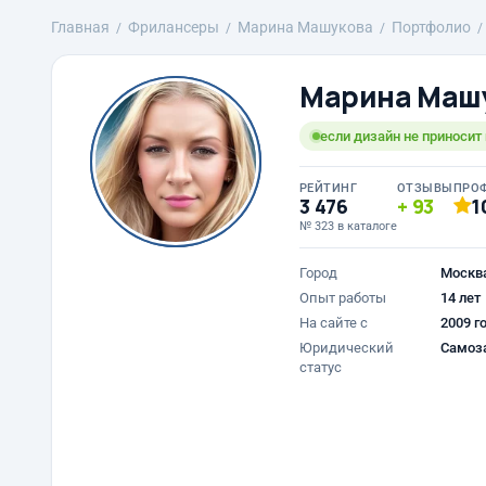
Главная
Фрилансеры
Марина Машукова
Портфолио
Марина Маш
если дизайн не приносит 
РЕЙТИНГ
ОТЗЫВЫ
ПРО
3 476
93
1
№ 323 в каталоге
Город
Москв
Опыт работы
14 лет
На сайте с
2009 г
Юридический
Самоз
статус