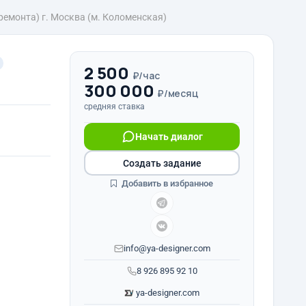
емонта) г. Москва (м. Коломенская)
2 500
₽/час
300 000
₽/месяц
средняя ставка
Начать диалог
Создать задание
Добавить в избранное
info@ya-designer.com
8 926 895 92 10
ya-designer.com