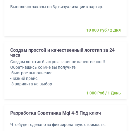
Выполняю заказы по 3д визуализации квартир.
Формирование бренда компании
Разработка и продвижение бренда
10 000 Руб
2 Дня
Создам простой и качественный логотип за 24
часа
Создам логотип быстро а главное качественно!!!
Обратившись ко мне вы получите:
-быстрое выполнение
-низкий прайс
-3 варианта на выбор
1 000 Руб
1 День
Разработка Советника Mql 4-5 Под ключ
Что будет сделано за фиксированную стоимость: