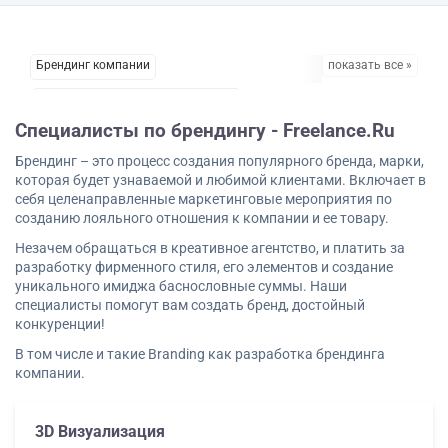
Брендинг компании
показать все »
Брендинг строительной компании
Специалисты по брендингу - Freelance.Ru
Брендинг услуги
Брендинг – это процесс создания популярного бренда, марки,
Внутренний брендинг компании
которая будет узнаваемой и любимой клиентами. Включает в
себя целенаправленные маркетинговые мероприятия по
Маркетинг Клипи брендинг спортклубов
созданию лояльного отношения к компании и ее товару.
Разработка брендинга компании
Незачем обращаться в креативное агентство, и платить за
разработку фирменного стиля, его элементов и создание
Реклама брендинг
уникального имиджа баснословные суммы. Наши
Специалисты Клиппо брендингу
специалисты помогут вам создать бренд, достойный
конкуренции!
Эффективный брендинг
Создание бренда
В том числе и такие Branding как разработка брендинга
Разработка бренда
компании.
Брендинг организации
3D Визуализация
Разработка брендинга