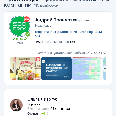
компании
· 115 в выборке
Андрей Прончатов
› pronin
Краснодар
Маркетинг и Продвижение · Branding · SEM ·
SEO
2 500 ₽
192
отзыва
Выполнено
126
/ час
Cоздание и продвижение сайтов, DEV, SEO, ПФ
❯
Ольга Лизогуб
Воронеж
Была на сайте:
24 дня назад
Отзывы :
6
0