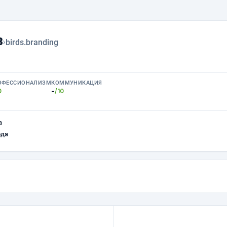
в
›
birds.branding
ОФЕССИОНАЛИЗМ
КОММУНИКАЦИЯ
-
0
/10
а
ода