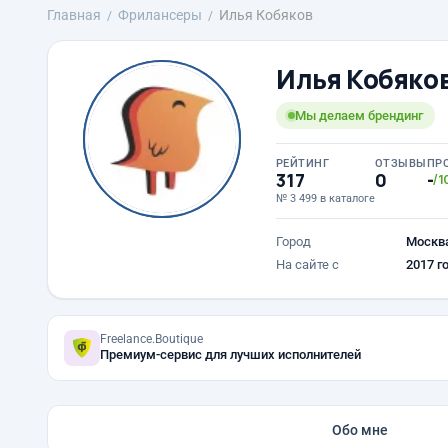
Главная
Фрилансеры
Илья Кобяков
Илья Кобяко
Мы делаем брендинг
РЕЙТИНГ
ОТЗЫВЫ
ПР
317
0
-
/1
№ 3 499 в каталоге
Город
Москв
На сайте с
2017 г
Freelance.Boutique
Премиум-сервис для лучших исполнителей
Обо мне